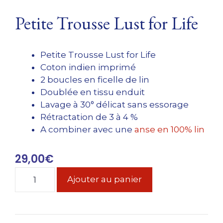
Petite Trousse Lust for Life
Petite Trousse Lust for Life
Coton indien imprimé
2 boucles en ficelle de lin
Doublée en tissu enduit
Lavage à 30° délicat sans essorage
Rétractation de 3 à 4 %
A combiner avec une
anse en 100% lin
29,00
€
quantité
Ajouter au panier
de
Petite
Trousse
Lust