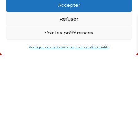
Accepter
Refuser
NOS COLLECTIONS
AMEUBLEMENT
Voir les préférences
Funtime
Anneaux
Politique de cookies
Politique de confidentialité
Jealousy
Coussins
Lust for life
Plaids
Sea of Love
Rideaux
Tonight
ACCESSOIRES
LA BOUTIQUE
Pochette
Conseils déco
Sac
Contactez-nous
Trousse
Tous nos produits
Porte monnaie
CGV
Étui de bouteille