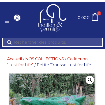
Aller
au
0
contenu
0,00
€
Menu
Recherche
de
produits
Accueil
/
NOS COLLECTIONS
/
Collection
"Lust for Life"
/ Petite Trousse Lust for Life