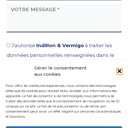
J'autorise
Indillon & Vermigo
à traiter les
données personnelles renseignées dans le
but de répondre à la demande et à conserver
Gérer le consentement
aux cookies
ces données conformément aux dispositions
indiquées dans la
politique de confidentialité
.
Pour offrir les meilleures expériences, nous utilisons des technologies
telles que les cookies pour stocker et/ou accéder aux informations des
appareils. Le fait de consentir à ces technologies nous permettra de
traiter des données telles que le comportement de navigation ou les ID
uniques sur ce site. Le fait de ne pas consentir ou de retirer son
consentement peut avoir un effet négatif sur certaines caractéristiques
et fonctions.