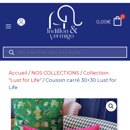
Aller
au
0
contenu
0,00
€
Menu
Recherche
de
produits
Accueil
/
NOS COLLECTIONS
/
Collection
"Lust for Life"
/ Coussin carré 30×30 Lust for
Life