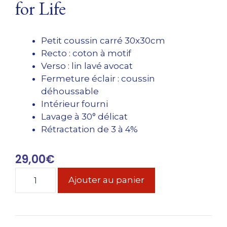
for Life
Petit coussin carré 30x30cm
Recto : coton à motif
Verso : lin lavé avocat
Fermeture éclair : coussin
déhoussable
Intérieur fourni
Lavage à 30° délicat
Rétractation de 3 à 4%
29,00
€
quantité
Ajouter au panier
de
Coussin
carré
30x30