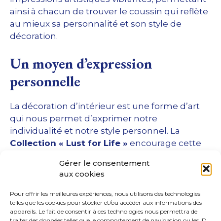
ainsi à chacun de trouver le coussin qui reflète
au mieux sa personnalité et son style de
décoration.
Un moyen d’expression
personnelle
La décoration d’intérieur est une forme d’art
qui nous permet d’exprimer notre
individualité et notre style personnel. La
Collection « Lust for Life »
encourage cette
expression en offrant une
variété de coussins
Gérer le consentement
uniques
qui sont de véritables œuvres d’art.
aux cookies
Que vous cherchiez à créer un espace
minimaliste et élégant ou que vous préfériez
Pour offrir les meilleures expériences, nous utilisons des technologies
telles que les cookies pour stocker et/ou accéder aux informations des
un look plus audacieux et excentrique, ces
appareils. Le fait de consentir à ces technologies nous permettra de
coussins
peuvent être le point central de
traiter des données telles que le comportement de navigation ou les ID